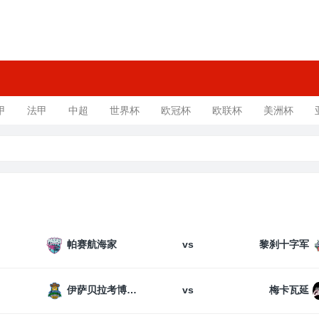
甲
法甲
中超
世界杯
欧冠杯
欧联杯
美洲杯
vs
帕赛航海家
黎刹十字军
vs
伊萨贝拉考博伊斯
梅卡瓦延